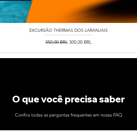
Vista rápida
EXCURSÃO THERMAS DOS LARANJAIS
Precio
Precio de oferta
350,00 BRL
300,00 BRL
O que você precisa saber
Confira todas as perguntas frequentes em nossa FAQ