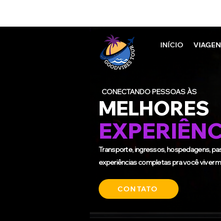
(11) 97546-
INÍCIO
VIAGE
CONECTANDO PESSOAS ÀS
MELHORES
EXPERIÊNC
Transporte, ingressos, hospedagens, p
experiências completas pra você viver
CONTATO