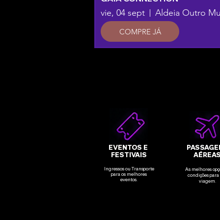
vie, 04 sept
COMPRE JÁ
EVENTOS E
PASSAGE
FESTIVAIS
AÉREA
Ingressos ou Transporte
As melhores opç
para os melhores
condições para
eventos.
viagem.