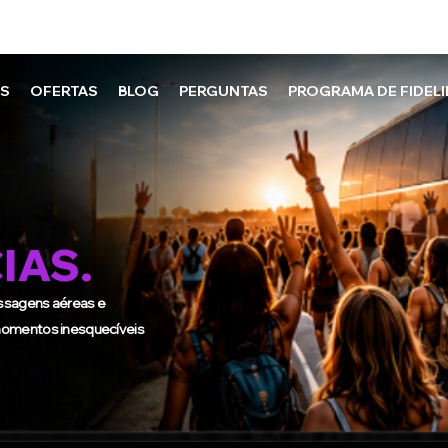
sac.goodvibestour@gmail.com
0883
NS
OFERTAS
BLOG
PERGUNTAS
PROGRAMA DE FIDEL
IAS.
assagens aéreas e
 momentos inesquecíveis