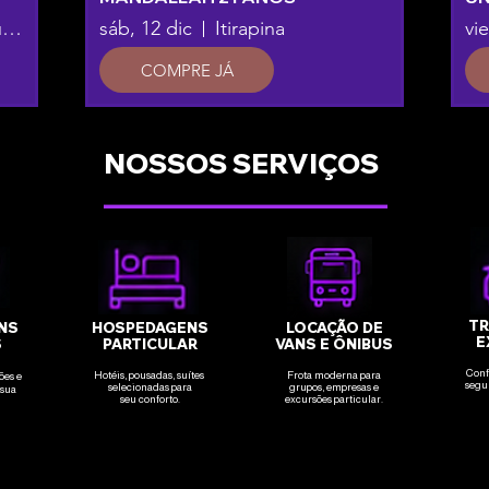
Aldeia Outro Mundo
sáb, 12 dic
Itirapina
vie
COMPRE JÁ
NOSSOS SERVIÇOS
____________________
TR
NS
HOSPEDAGENS
LOCAÇÃO DE
E
S
PARTICULAR
VANS E ÔNIBUS
Conf
Hotéis, pousadas, suítes
Frota moderna para
ões e
segu
selecionadas para
grupos, empresas e
 sua
seu conforto.
excursões particular.