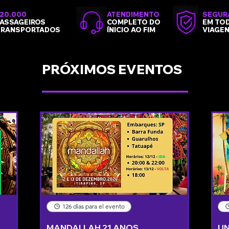
20.000
ATENDIMENTO
SEGUR
ASSAGEIROS
COMPLETO DO
EM TO
TRANSPORTADOS
ÍNICIO AO FIM
VIAGE
PRÓXIMOS EVENTOS
______________________
126 días para el evento
MANDALLAH 21 ANOS
UN