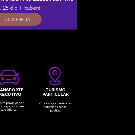
, 25 dic
Ituberá
COMPRE JÁ
ANSPORTE
TURISMO
XECUTIVO
PARTICULAR
orto, privacidade e
City tours e experiências
rança para viagens
incríveis
na capital
particulares.
paulista