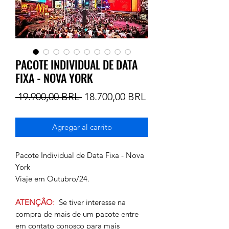
PACOTE INDIVIDUAL DE DATA
FIXA - NOVA YORK
Precio
Precio
 19.900,00 BRL 
18.700,00 BRL
de
Agregar al carrito
oferta
Pacote Individual de Data Fixa - Nova
York
Viaje em Outubro/24.
ATENÇÂO
:
Se tiver interesse na
compra de mais de um pacote entre
em contato conosco para mais