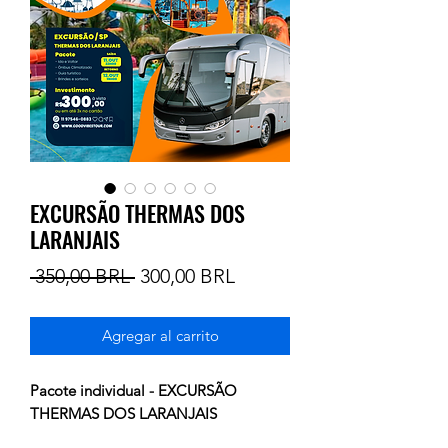
EXCURSÃO THERMAS DOS
LARANJAIS
Precio
Precio
 350,00 BRL 
300,00 BRL
de
Agregar al carrito
oferta
Pacote individual - EXCURSÃO
THERMAS DOS LARANJAIS