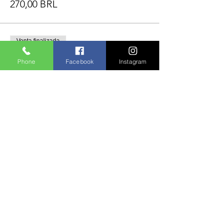
270,00 BRL
Venta finalizada
Tipo de entrada
Phone
Facebook
Instagram
INGRESSO CAMAROTE CAOS
Leer más
Precio
300,00 BRL
Venta finalizada
Tipo de entrada
INGRESSO SUPER VIP
Leer más