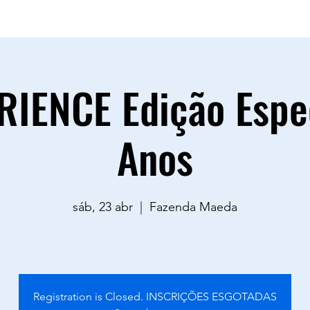
sac.goodvibestour@gmail.com
0883
IENCE Edição Espe
Anos
sáb, 23 abr
  |  
Fazenda Maeda
Registration is Closed. INSCRIÇÕES ESGOTADAS