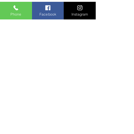
Phone
Facebook
Instagram
A agência fica localizada em:
Endereço: Rua Tagipuru, 641
Cidade: São Paulo / Barra Funda
Cep:
01156-000
Receba Novidades e Ofertas
Inscreva seu email para receber
ofertas e ficar por dentro de
atualizações e novidades!
Enviar