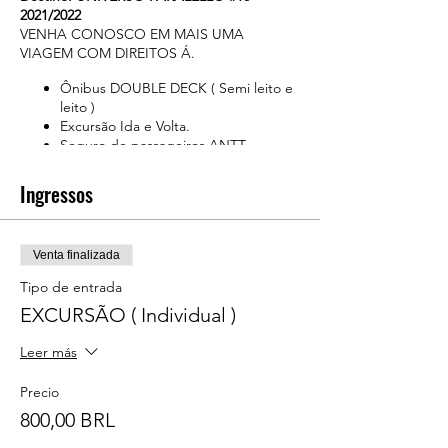
2021/2022
VENHA CONOSCO EM MAIS UMA
VIAGEM COM DIREITOS Á.
Ônibus DOUBLE DECK ( Semi leito e
leito )
Excursão Ida e Volta.
Seguro de passageiros ANTT.
Pulseiras de identificação, Amuletos.
Bebidas cortesia: Água, Gelo, Suco e
Ingressos
Bebidas Surpresa.
Cortesias: Sorteios, Frutas, Café da
manhã, com bolos, lanches naturais e
Venta finalizada
petiscos.
Tipo de entrada
---------------------------------------------------
EXCURSÃO ( Individual )
EMBARQUE ( CHECK-IN ) DATA: 25 e 26
de Dezembro de 2021.
Leer más
Horários disponíveis: aguardem..
Precio
Local: BARRA FUNDA / SP.
Endereço: Rua Tagipuru, 641.
800,00 BRL
Ponto de encontro: Portão 02 do memorial