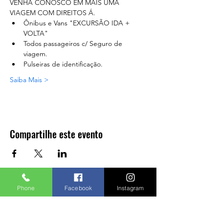
VENHA CONOSCO EM MAIS UMA 
VIAGEM COM DIREITOS Á.
Ônibus e Vans "EXCURSÃO IDA + 
VOLTA"
Todos passageiros c/ Seguro de 
viagem.
Pulseiras de identificação.
Saiba Mais >
Compartilhe este evento
Phone
Facebook
Instagram
A agência fica localizada em:
Endereço: Rua Tagipuru, 641