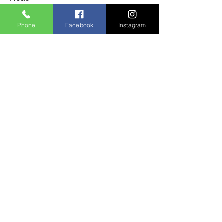
480,00 BRL
Phone
Facebook
Instagram
Compartilhe este evento
A agência fica localizada em:
Endereço: Rua Tagipuru, 641
Cidade: São Paulo / Barra Funda
Cep:
01156-000
Receba Novidades e Ofertas