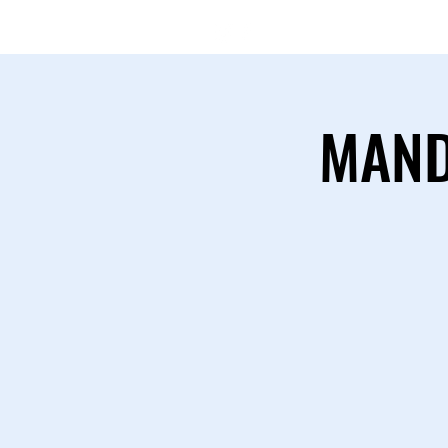
(11) 97546-
MAND