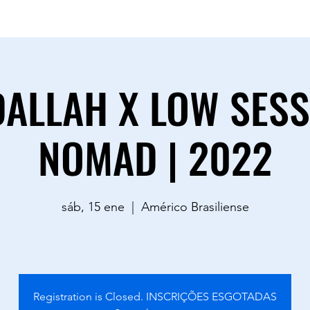
sac.goodvibestour@gmail.com
0883
ALLAH X LOW SESS
NOMAD | 2022
sáb, 15 ene
  |  
Américo Brasiliense
Registration is Closed. INSCRIÇÕES ESGOTADAS