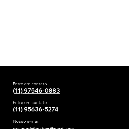
Entre em contato
(11) 97546-0883
Entre em contato
(11)
95636-5274
Nosso e-mail:
sac.goodvibestour@gmail.com