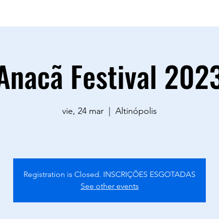
sac.goodvibestour@gmail.com
0883
Anacã Festival 202
vie, 24 mar
  |  
Altinópolis
Registration is Closed. INSCRIÇÕES ESGOTADAS
See other events