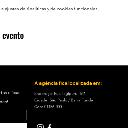
ajustes de Analíticas y de cookies funcionales.
 evento
A agência fica localizada em:
tas e ficar
Endereço: Rua Tagipuru, 641
Cidade: São Paulo / Barra Funda
ades!
Cep: 01156-000