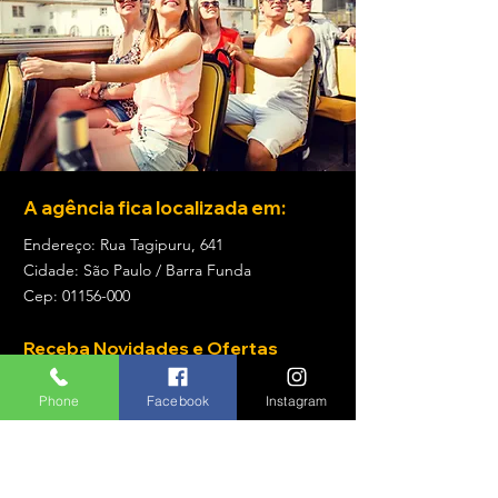
A agência fica localizada em:
Endereço: Rua Tagipuru, 641
Cidade: São Paulo / Barra Funda
Cep:
01156-000
Receba Novidades e Ofertas
Inscreva seu email para receber
Phone
Facebook
Instagram
ofertas e ficar por dentro de
atualizações e novidades!