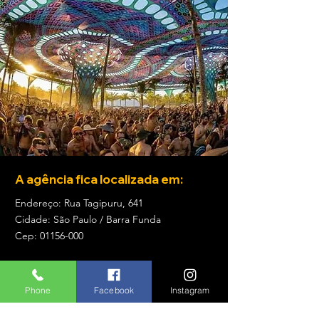
A agência fica localizada em:
Endereço: Rua Tagipuru, 641
Cidade: São Paulo / Barra Funda
Cep:
01156-000
Receba Novidades e Ofertas
Phone
Facebook
Instagram
Inscreva seu email para receber
ofertas e ficar por dentro de