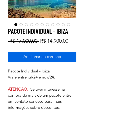
PACOTE INDIVIDUAL - IBIZA
Preço
Preço
 R$ 17.000,00 
R$ 14.900,00
normal
promocional
Adicionar ao carrinho
Pacote Individual - Ibiza
Viaje entre jul/24 e nov/24.
ATENÇÂO
:
Se tiver interesse na
compra de mais de um pacote entre
em contato conosco para mais
informações sobre descontos.