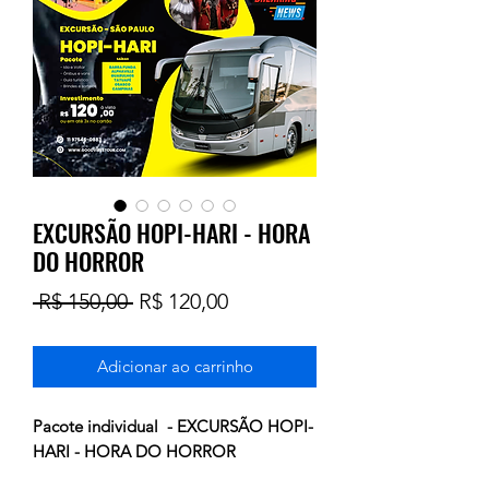
EXCURSÃO HOPI-HARI - HORA
DO HORROR
Preço
Preço
 R$ 150,00 
R$ 120,00
normal
promocional
Adicionar ao carrinho
Pacote individual - EXCURSÃO HOPI-
HARI - HORA DO HORROR