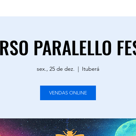
sac.goodvibestour@gmail.com
0883
RSO PARALELLO FE
sex., 25 de dez.
  |  
Ituberá
VENDAS ONLINE