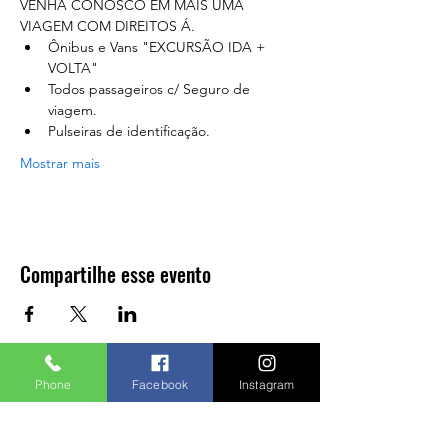
VENHA CONOSCO EM MAIS UMA 
VIAGEM COM DIREITOS Á.
Ônibus e Vans "EXCURSÃO IDA + 
VOLTA"
Todos passageiros c/ Seguro de 
viagem.
Pulseiras de identificação.
Mostrar mais
Compartilhe esse evento
Phone
Facebook
Instagram
A agência fica localizada em:
Endereço: Rua Tagipuru, 641