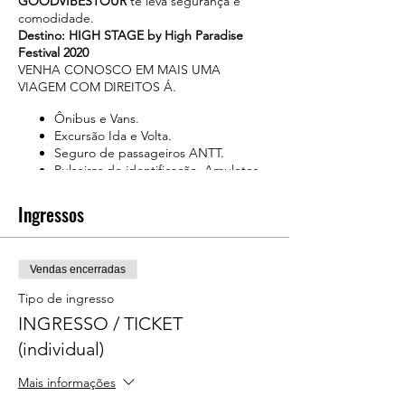
GOODVIBESTOUR
te leva segurança e
comodidade.
Destino: HIGH STAGE by High Paradise
Festival 2020
VENHA CONOSCO EM MAIS UMA
VIAGEM COM DIREITOS Á.
Ônibus e Vans.
Excursão Ida e Volta.
Seguro de passageiros ANTT.
Pulseiras de identificação, Amuletos.
Cortesia: Água, Gelo e Bebidas
Surpresa.
Ingressos
---------------------------------------------------
EMBARQUE ( CHECK-IN )
Vendas encerradas
DATA: 14 de Fevereiro de 2020.
Tipo de ingresso
Local: BARRA FUNDA / SP.
INGRESSO / TICKET
Endereço: Rua Tagipuru, 641.
(individual)
Ponto de encontro: Portão 02 do memorial
da América Latina.
Mais informações
Horário disponível: 18H:00, 20H:00, 22H:00.