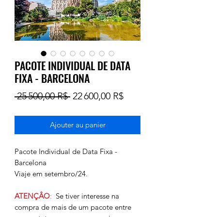
PACOTE INDIVIDUAL DE DATA
FIXA - BARCELONA
Prix
Prix
 25 500,00 R$ 
22 600,00 R$
original
promotionnel
Ajouter au panier
Pacote Individual de Data Fixa -
Barcelona
Viaje em setembro/24.
ATENÇÂO
:
Se tiver interesse na
compra de mais de um pacote entre