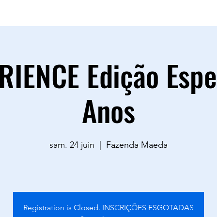
sac.goodvibestour@gmail.com
0883
IENCE Edição Espe
Anos
sam. 24 juin
  |  
Fazenda Maeda
Registration is Closed. INSCRIÇÕES ESGOTADAS