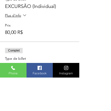
EXCURSÃO (Individual)
Plus d'info
Prix
80,00 R$
Complet
Type de billet
EXCURSÃO (Grupo 5 amigos)
Phone
Facebook
Instagram
Plus d'info
Prix
350,00 R$