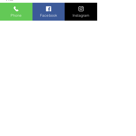
480,00 R$
Phone
Facebook
Instagram
Compartilhe este evento
A agência fica localizada em:
Endereço: Rua Tagipuru, 641
Cidade: São Paulo / Barra Funda
Cep:
01156-000
Receba Novidades e Ofertas