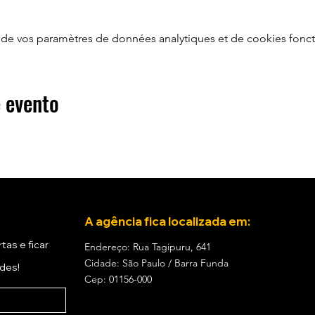
de vos paramètres de données analytiques et de cookies fonct
 evento
A agência fica localizada em:
tas e ficar
Endereço: Rua Tagipuru, 641
Cidade: São Paulo / Barra Funda
ades!
Cep: 01156-000