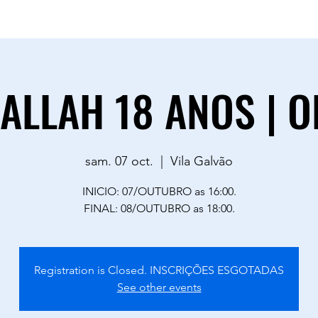
sac.goodvibestour@gmail.com
0883
LLAH 18 ANOS | O
sam. 07 oct.
  |  
Vila Galvão
INICIO: 07/OUTUBRO as 16:00.
FINAL: 08/OUTUBRO as 18:00.
Registration is Closed. INSCRIÇÕES ESGOTADAS
See other events