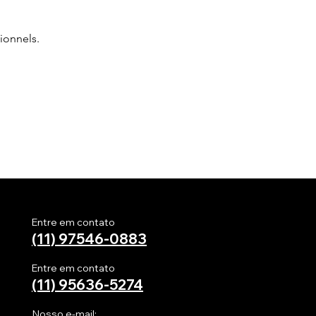
ionnels.
Entre em contato
(11) 97546-0883
Entre em contato
(11)
95636-5274
Nosso e-mail: