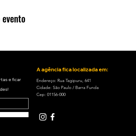
 evento
A agência fica localizada em:
tas e ficar
Endereço: Rua Tagipuru, 641
Cidade: São Paulo / Barra Funda
ades!
Cep: 01156-000