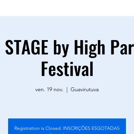
sac.goodvibestour@gmail.com
0883
 STAGE by High Par
Festival
ven. 19 nov.
  |  
Guavirutuva
Registration is Closed. INSCRIÇÕES ESGOTADAS