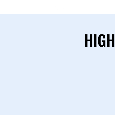
(11) 97546-
HIGH