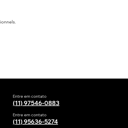
ionnels.
ios e visitantes no site da
necessário efetuar o
e conhecer suas
 no site da empresa
Entre em contato
(11) 97546-0883
mente, conforme horário
Entre em contato
GOODVIBESTOUR, se reserva o
(11)
95636-5274
por parte do passageiro