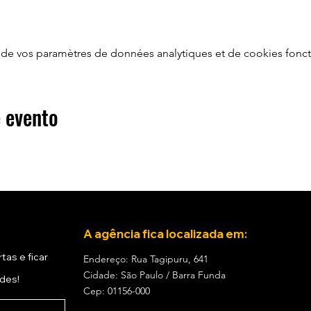
odos os dados da sua reserva após efetuar a compra.
central de atendimento
que estaremos prontos para te ajudar :)
de vos paramètres de données analytiques et de cookies fonct
OS PESSOAIS PARA CADASTRO.
e tem como compromisso proteger os dados cadastrais dos usuár
 evento
 de qualquer pacote ou promoção de transporte ou ingressos é 
.
r as necessidades dos nossos clientes para melhor atendê-los 
MBARQUE.
esembarque de qualquer excursão ou evento estará informado
A agência fica localizada em:
ublicações das redes sociais ou grupo do Whatsapp.
tas e ficar
Endereço: Rua Tagipuru, 641
sos para o embarque será de 30 (trinta) minutos, impreterivel
Cidade: São Paulo / Barra Funda
ades!
ite e mídias sociais. Decorrido esse prazo de tolerância , a 
Cep: 01156-000
stino, mesmo sem a presença do cliente faltante, não cabendo 