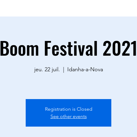
sac.goodvibestour@gmail.com
0883
Boom Festival 202
jeu. 22 juil.
  |  
Idanha-a-Nova
Registration is Closed
See other events