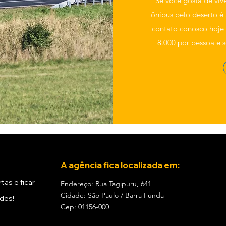
Se você gosta de vive
ônibus pelo deserto é
contato conosco hoje 
8.000 por pessoa e 
A agência fica localizada em:
tas e ficar
Endereço: Rua Tagipuru, 641
Cidade: São Paulo / Barra Funda
ades!
Cep: 01156-000