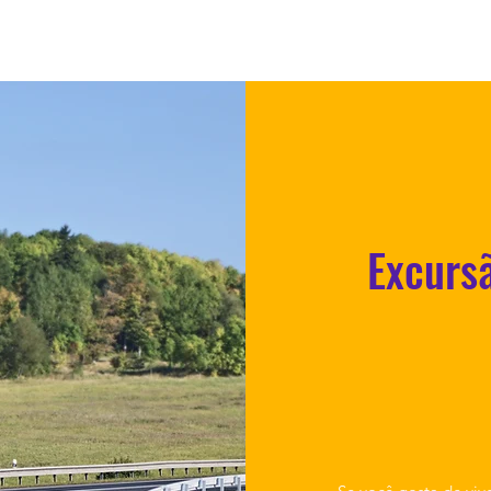
sac.goodvibestour@gmail.com
0883
Excursã