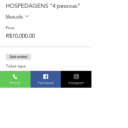
HOSPEDAGENS "4 pessoas"
More info
Price
R$10,000.00
Sale ended
Ticket type
TRANSLADO "ILHEUS x
PRATIGI"
Phone
Facebook
Instagram
More info
Price
R$350.00