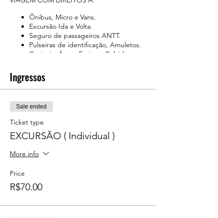
VIAGEM COM DIREITOS Á.
Ônibus, Micro e Vans.
Excursão Ida e Volta.
Seguro de passageiros ANTT.
Pulseiras de identificação, Amuletos.
Cortesia: Água, Frutas e Bebidas
Surpresa.
Ingressos
---------------------------------------------------
EMBARQUE ( CHECK-IN )
DATA: 04 de Dezembro de 2020.
Sale ended
Horários disponíveis: 18h00, 20h00, 23h00.
Ticket type
Local: BARRA FUNDA / SP.
EXCURSÃO ( Individual )
Endereço: Rua Tagipuru, 641.
Ponto de encontro: Portão 02 do memorial
More info
da América Latina.
Price
Local: SANTO AMARO / SP.
R$70.00
Endereço: Av Padre José Maria.
Ponto de encontro: Na frente a rampa da
estação.