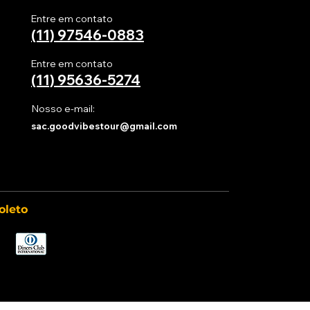
Entre em contato
(11) 97546-0883
rmulário do site a data e
Entre em contato
(11)
95636-5274
a sua viagem.
Nosso e-mail:
sac.goodvibestour@gmail.com
a confirmar sua viagem.
oleto
ios e visitantes no site da
necessário efetuar o