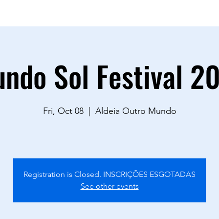
sac.goodvibestour@gmail.com
0883
ndo Sol Festival 2
Fri, Oct 08
  |  
Aldeia Outro Mundo
Registration is Closed. INSCRIÇÕES ESGOTADAS
See other events