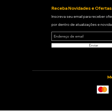
a) -
Olá, Viajante! Quer sab
Receba Novidades e Ofertas
A
GOODVIBES
TOUR te expl
local de saída desejado.
Inscreva seu email para receber ofer
por dentro de atualizações e novid
b) - Agora é com a GOODV
Nosso time fica responsáve
c) -
Fique tranquilo, a GO
Enviar
Depois de agendada, você r
d) - Ainda com dúvidas?
Entre contato com a nossa
Mé
1) INFORMAÇÕES DE DAD
Esta Política de Privacidad
nossa agência.
Para efetuar a contratação
cadastro quando solicitado
Nosso objetivo é identifica