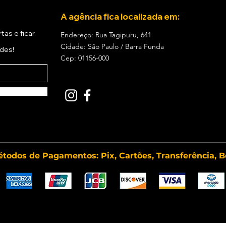
er como funcionam nossos pacotes/transfer?
A agência fica localizada em:
ica! Após a compra, você nos sugere por email, whatsapp ou fo
tas e ficar
Endereço: Rua Tagipuru, 641
Cidade: São Paulo / Barra Funda
ades!
IBES
TOUR
.
Cep: 01156-000
l por buscar a disponibilidade no período desejado e agendar 
ODVIBES
TOUR
entrará em contato com você em até 48 horas par
eceberá por e-mail todos os dados da sua reserva.
central de atendimento
que estaremos prontos para te ajudar :)
todos de Pagamentos: Pix, Cartões, Transferência, B
OS PESSOAIS PARA CADASTRO.
e tem como compromisso proteger os dados cadastrais dos usuár
 de qualquer pacote ou promoção de transporte ou ingressos é 
.
r as necessidades dos nossos clientes para melhor atendê-los 