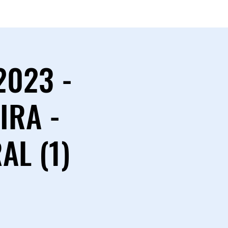
2023 -
IRA -
L (1)