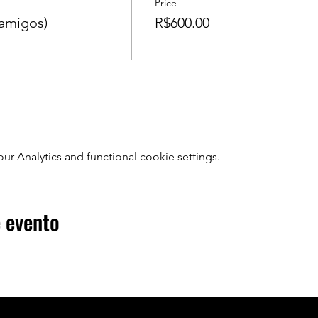
Price
amigos)
R$600.00
ario da estação
maro
l da rampa da CPTM..
20H:00.
 Analytics and functional cookie settings.
UT )
023.
 evento
lta será combinado na excursão!
------------
OODVIBESTOUR