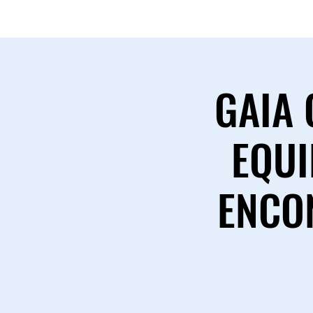
(11) 97546-
GAIA 
EQUI
ENCO