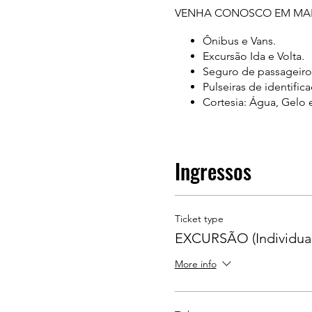
VENHA CONOSCO EM MAIS
Ônibus e Vans.
Excursão Ida e Volta.
Seguro de passageiro
Pulseiras de identific
Cortesia: Água, Gelo 
---------------------------------------
EMBARQUE ( CHECK-IN )
DATA: 22 de Setembro de 2
Ingressos
Local: BARRA FUNDA / SP.
Endereço: Rua Tagipuru, 64
Ticket type
Ponto de encontro: Portão 
EXCURSÃO (Individual
Local: GUARULHOS / SP.
More info
Endereço: Av Paulo Facinni
Ponto de encontro: Mc Don