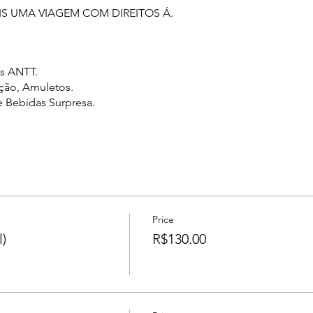
 UMA VIAGEM COM DIREITOS Á.
s ANTT.
ação, Amuletos.
e Bebidas Surpresa.
------------
023.
1.
Price
02 do memorial da América Latina.
)
R$130.00
.
alds.