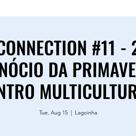
sac.goodvibestour@gmail.com
0883
CONNECTION #11 - 
NÓCIO DA PRIMAVE
NTRO MULTICULTURA
Tue, Aug 15
  |  
Lagoinha