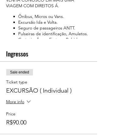
VENHA CONOSCO EM MAIS UMA
VIAGEM COM DIREITOS Á.
Ônibus, Micros ou Vans.
Excursão Ida e Volta.
Seguro de passageiros ANTT.
Pulseiras de identificação, Amuletos.
Cortesia: Água, Frutas e Bebidas
Surpresa.
Ingressos
--------------------------------------------------------
-------------------------------
EMBARQUE ( CHECK-IN )
Sale ended
DATA: 14 de Novembro de 2020.
Horários disponíveis: 08h00, 10h00, 12h00,
Ticket type
16h00, 20h00, 23h00.
EXCURSÃO ( Individual )
Local: BARRA FUNDA / SP.
More info
Endereço: Rua Tagipuru, 641.
Ponto de encontro: Portão 02 do memorial
Price
da América Latina.
R$90.00
Local: SANTO AMARO / SP.
Endereço: Av Padre José Maria.